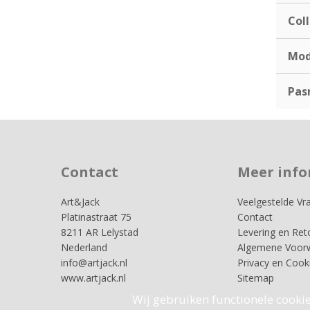
Coll
Mod
Pas
Contact
Meer info
Art&Jack
Veelgestelde Vr
Platinastraat 75
Contact
8211 AR Lelystad
Levering en Ret
Nederland
Algemene Voor
info@artjack.nl
Privacy en Cook
www.artjack.nl
Sitemap
Wij gebruiken functionele cookie