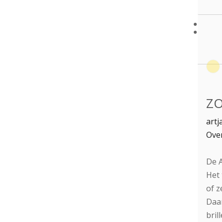
ZO
artj
Over
De A
Het 
of z
Daar
bril