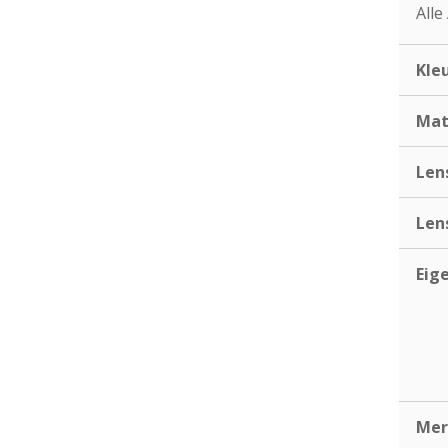
Alle
Kle
Mat
Len
Len
Eig
Mer