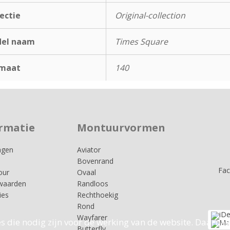
ectie
Original-collection
el naam
Times Square
maat
140
rmatie
Montuurvormen
agen
Aviator
Bovenrand
Fa
our
Ovaal
waarden
Randloos
ies
Rechthoekig
Rond
Wayfarer
s die nodig zijn voor de werking van de website. Daarnaa
Butterfly