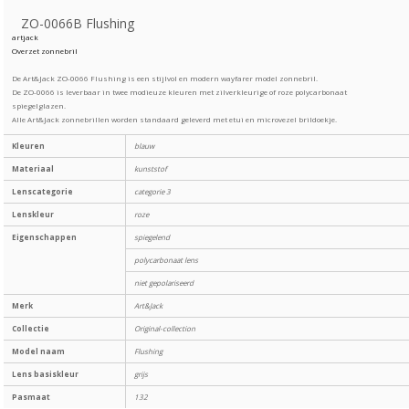
ZO-0066B Flushing
artjack
Overzet zonnebril
De Art&Jack ZO-0066 Flushing is een stijlvol en modern wayfarer model zonnebril.
De ZO-0066 is leverbaar in twee modieuze kleuren met zilverkleurige of roze polycarbonaat
spiegelglazen.
Alle Art&Jack zonnebrillen worden standaard geleverd met etui en microvezel brildoekje.
Kleuren
blauw
Materiaal
kunststof
Lenscategorie
categorie 3
Lenskleur
roze
Eigenschappen
spiegelend
polycarbonaat lens
niet gepolariseerd
Merk
Art&Jack
Collectie
Original-collection
Model naam
Flushing
Lens basiskleur
grijs
Pasmaat
132