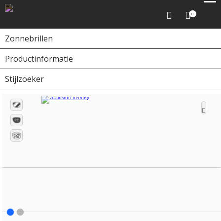
0
Zonnebrillen
Productinformatie
Home
Zonnebrillen
ZO-0066B Flushing
Stijlzoeker