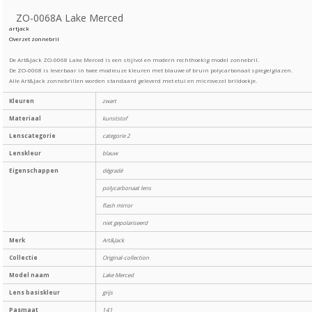
ZO-0068A Lake Merced
artjack
Overzet zonnebril
De Art&Jack ZO-0068 Lake Merced is een stijlvol en modern rechthoekig model zonnebril.
De ZO-0068 is leverbaar in twee modieuze kleuren met blauwe of bruin polycarbonaat spiegelglazen.
Alle Art&Jack zonnebrillen worden standaard geleverd met etui en microvezel brildoekje.
Kleuren
zwart
Materiaal
kunststof
Lenscategorie
categorie 2
Lenskleur
blauw
Eigenschappen
dégradé
polycarbonaat lens
flash mirror
niet gepolariseerd
Merk
Art&Jack
Collectie
Original-collection
Model naam
Lake Merced
Lens basiskleur
grijs
Pasmaat
141