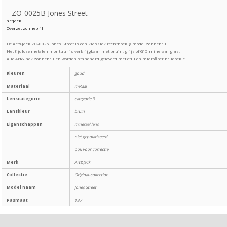
ZO-0025B Jones Street
artjack
Overzet zonnebril
De Art&Jack ZO-0025 Jones Street is een klassiek rechthoekig model zonnebril.
Het tijdloze metalen montuur is verkrijgbaar met bruin, grijs of G15 mineraal glas.
Alle Art&Jack zonnebrillen worden standaard geleverd met etui en microfiber brildoekje.
Kleuren
goud
Materiaal
metaal
Lenscategorie
categorie 3
Lenskleur
bruin
Eigenschappen
mineraal lens
niet gepolariseerd
ook voor correctie
Merk
Art&Jack
Collectie
Original-collection
Model naam
Jones Street
Pasmaat
137