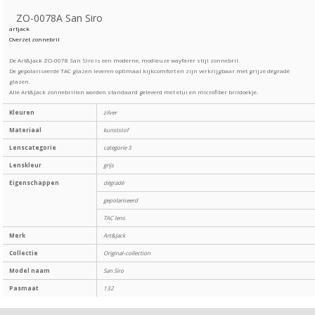
ZO-0078A San Siro
artjack
Overzet zonnebril
De Art&Jack ZO-0078 San Siro is een moderne, modieuze wayfarer stijl zonnebril.
De gepolariseerde TAC glazen leveren optimaal kijkcomfort en zijn verkrijgbaar met grijze dégradé
glazen.
Alle Art&Jack zonnebrillen worden standaard geleverd met etui en microfiber brildoekje.
Kleuren
zilver
Materiaal
kunststof
Lenscategorie
categorie 3
Lenskleur
grijs
Eigenschappen
dégradé
gepolariseerd
TAC lens
Merk
Art&Jack
Collectie
Original-collection
Model naam
San Siro
Pasmaat
132