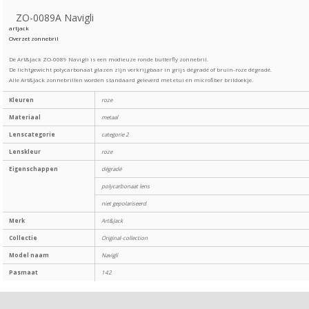
ZO-0089A Navigli
artjack
Overzet zonnebril
De Art&Jack ZO-0089 Navigli is een modieuze ronde butterfly zonnebril.
De lichtgewicht polycarbonaat glazen zijn verkrijgbaar in grijs dégradé of bruin-roze dégradé.
Alle Art&Jack zonnebrillen worden standaard geleverd met etui en microfiber brildoekje.
Kleuren
roze
Materiaal
metaal
Lenscategorie
categorie 2
Lenskleur
roze
Eigenschappen
dégradé
polycarbonaat lens
niet gepolariseerd
Merk
Art&Jack
Collectie
Original-collection
Model naam
Navigli
Pasmaat
142