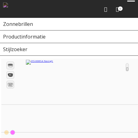
0
Zonnebrillen
Productinformatie
Home
Zonnebrillen
ZO-0089A Navigli
Stijlzoeker