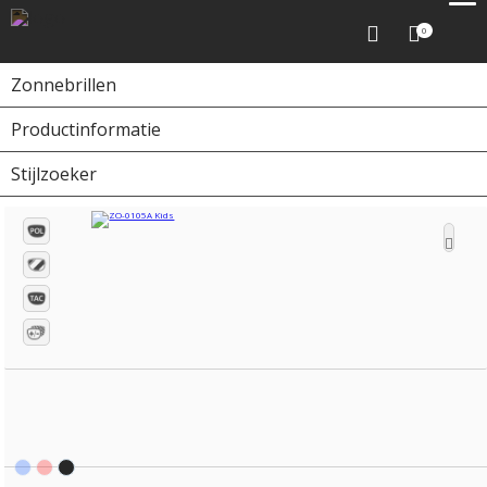
0
Zonnebrillen
Productinformatie
Home
Zonnebrillen
ZO-0105A Kids
Stijlzoeker