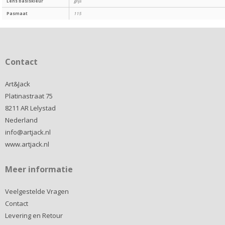
Lens basiskleur
grijs
Pasmaat
115
Contact
Art&Jack
Platinastraat 75
8211 AR Lelystad
Nederland
info@artjack.nl
www.artjack.nl
Meer informatie
Veelgestelde Vragen
Contact
Levering en Retour