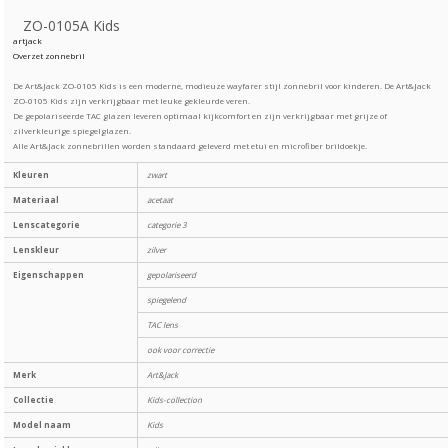
ZO-0105A Kids
artjack
Overzet zonnebril
De Art&Jack ZO-0105 Kids is een moderne, modieuze wayfarer stijl zonnebril voor kinderen. De Art&Jack
ZO-0105 Kids zijn verkrijgbaar met leuke gekleurde veren.
De gepolariseerde TAC glazen leveren optimaal kijkcomfort en zijn verkrijgbaar met grijze of
zilverkleurige spiegelglazen.
Alle Art&Jack zonnebrillen worden standaard geleverd met etui en microfiber brildoekje.
Kleuren
zwart
Materiaal
acetaat
Lenscategorie
categorie 3
Lenskleur
zilver
Eigenschappen
gepolariseerd
spiegelend
TAC lens
ook voor correctie
Merk
Art&Jack
Collectie
Kids-collection
Model naam
Kids