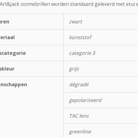
 Art&Jack zonnebrillen worden standaard geleverd met etui e
uren
zwart
eriaal
kunststof
scategorie
categorie 3
skleur
grijs
enschappen
dégradé
gepolariseerd
TAC lens
greenline