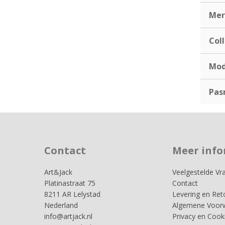
Mer
Coll
Mod
Pas
Contact
Meer info
Art&Jack
Veelgestelde Vr
Platinastraat 75
Contact
8211 AR Lelystad
Levering en Ret
Nederland
Algemene Voor
info@artjack.nl
Privacy en Cook