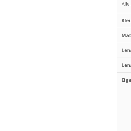
Alle
Kle
Mat
Len
Len
Eig