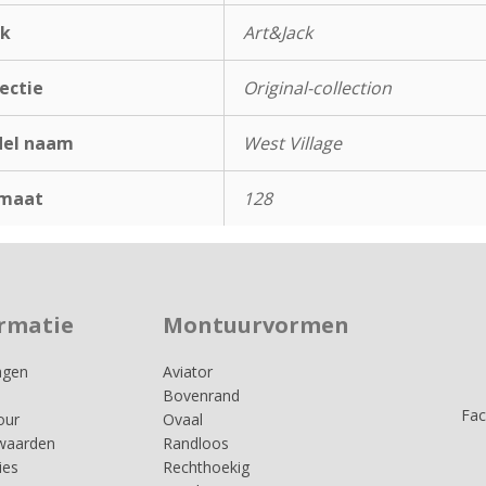
k
Art&Jack
ectie
Original-collection
el naam
West Village
maat
128
rmatie
Montuurvormen
agen
Aviator
Bovenrand
Fa
our
Ovaal
waarden
Randloos
ies
Rechthoekig