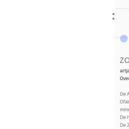
ZO
artj
Over
De A
Ofar
mind
De h
De Z