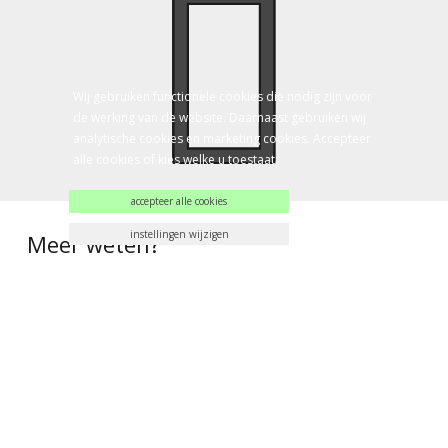
Wij gebruiken functionele cookies die nodig zijn voor
de werking van de website. Daarnaast gebruiken wij
analytische cookies en marketing cookies. Accepteer
alle cookies of kies welke u toestaat.
accepteer alle cookies
instellingen wijzigen
Meer weten?
Wilt u altijd op de hoogte zijn van het laatste Art&Jack
nieuws? Meld u aan voor de nieuwsbrief en ontvang direct
het laatste nieuws en interessante aanbiedingen!