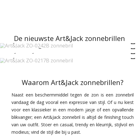
De nieuwste Art&Jack zonnebrillen
Art&Jack ZO-0242B zonnebril
Onze Technologie
Vind jouw stijl
Art&Jack ZO-0217B zonnebril
Waarom Art&Jack zonnebrillen?
Naast een beschermmiddel tegen de zon is een zonnebril
vandaag de dag vooral een expressie van stijl. Of u nu kiest
voor een klassieker in een modern jasje of een opvallende
blikvanger; een Art&Jack zonnebril is altijd de finishing touch
van uw outfit. Stoer en casual, trendy en kleurrijk, stijlvol en
modieus; vind de stijl die bij u past.