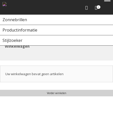
0
Zonnebrillen
Productinformatie
Home
Winkelwagen
Stijlzoeker
Winkelwagen
Uw winkelwagen bevat geen artikelen
Verder winkelen