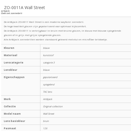
ZO-0011A Wall Street
artjack
Overzet zonnebril
De Art&Jack ZO-0011 Wall Street is een moderne wayfarer zonnebril.
De hoge kwaliteit glazen zijn gepolariseerd voor optimaal kijkcomfort.
De Art&Jack ZO-0011 is verkrijgbaar in bruin met bruine glazen, in blauw met blauwe spiegelende
glazen of in grijs met grijze spiegelende glazen.
Alle Art&Jack zonnebrillen worden standaard geleverd met etui en microfiber brildoekje.
Kleuren
blauw
Materiaal
kunststof
Lenscategorie
categorie 3
Lenskleur
blauw
Eigenschappen
gepolariseerd
spiegelend
TAC lens
Merk
Art&Jack
Collectie
Original-collection
Model naam
Wall Street
Lens basiskleur
bruin
Pasmaat
126