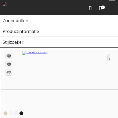
0
Zonnebrillen
Productinformatie
Home
Zonnebrillen
ZO-0012B Broadway
Stijlzoeker