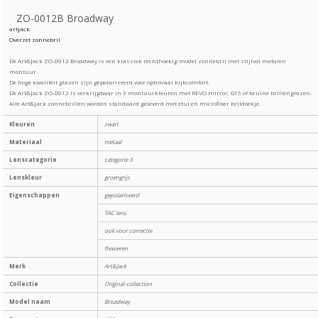
ZO-0012B Broadway
artjack
Overzet zonnebril
De Art&Jack ZO-0012 Broadway is een klassiek rechthoekig model zonnebril met stijlvol metalen
montuur.
De hoge kwaliteit glazen zijn gepolariseerd voor optimaal kijkcomfort.
De Art&Jack ZO-0012 is verkrijgbaar in 3 montuurkleuren met REVO mirror, G15 of bruine brillenglazen.
Alle Art&Jack zonnebrillen worden standaard geleverd met etui en microfiber brildoekje.
Kleuren
zwart
Materiaal
metaal
Lenscategorie
categorie 3
Lenskleur
groengrijs
Eigenschappen
gepolariseerd
TAC lens
ook voor correctie
flexveren
Merk
Art&Jack
Collectie
Original-collection
Model naam
Broadway