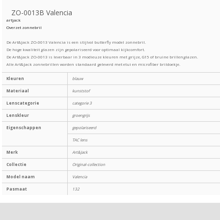
ZO-0013B Valencia
artjack
Overzet zonnebril
De Art&Jack ZO-0013 Valencia is een stijlvol butterfly model zonnebril.
De hoge kwaliteit glazen zijn gepolariseerd voor optimaal kijkcomfort.
De Art&Jack ZO-0013 is leverbaar in 3 modieuze kleuren met grijze, G15 of bruine brillenglazen.
Alle Art&Jack zonnebrillen worden standaard geleverd met etui en microfiber brildoekje.
Kleuren
blauw
Materiaal
kunststof
Lenscategorie
categorie 3
Lenskleur
groengrijs
Eigenschappen
gepolariseerd
TAC lens
Merk
Art&Jack
Collectie
Original-collection
Model naam
Valencia
Pasmaat
132