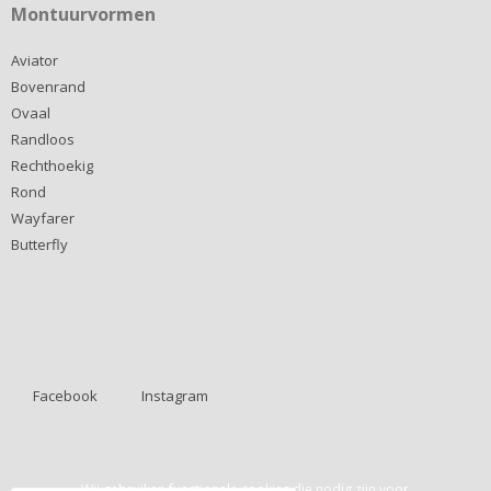
Montuurvormen
Aviator
Bovenrand
Ovaal
Randloos
Rechthoekig
Rond
Wayfarer
Butterfly
Facebook
Instagram
Wij gebruiken functionele cookies die nodig zijn voor