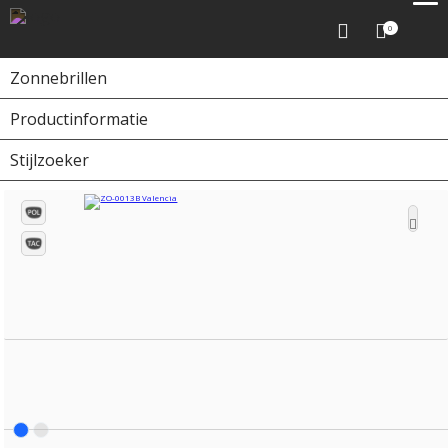
0
Zonnebrillen
Productinformatie
Home
Zonnebrillen
ZO-0013B Valencia
Stijlzoeker