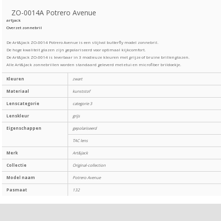
ZO-0014A Potrero Avenue
artjack
Overzet zonnebril
De Art&Jack ZO-0014 Potrero Avenue is een stijlvol butterfly model zonnebril.
De hoge kwaliteit glazen zijn gepolariseerd voor optimaal kijkcomfort.
De Art&Jack ZO-0014 is leverbaar in 3 modieuze kleuren met grijze of bruine brillenglazen.
Alle Art&Jack zonnebrillen worden standaard geleverd met etui en microfiber brildoekje.
Kleuren
zwart
Materiaal
kunststof
Lenscategorie
categorie 3
Lenskleur
grijs
Eigenschappen
gepolariseerd
TAC lens
Merk
Art&Jack
Collectie
Original-collection
Model naam
Potrero Avenue
Pasmaat
132