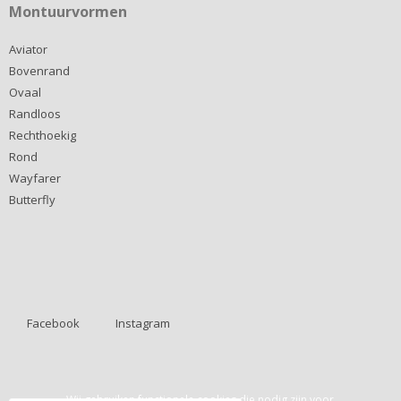
Montuurvormen
Aviator
Bovenrand
Ovaal
Randloos
Rechthoekig
Rond
Wayfarer
Butterfly
Facebook
Instagram
Wij gebruiken functionele cookies die nodig zijn voor