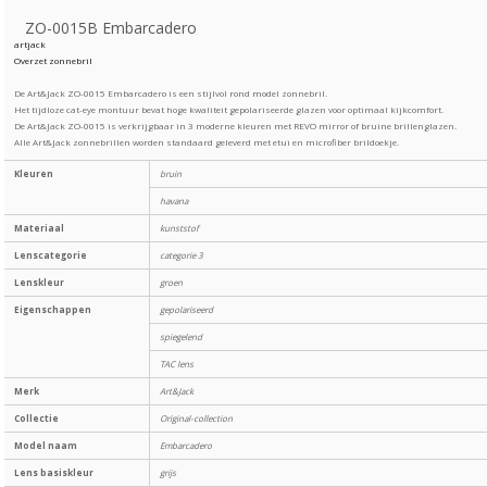
ZO-0015B Embarcadero
artjack
Overzet zonnebril
De Art&Jack ZO-0015 Embarcadero is een stijlvol rond model zonnebril.
Het tijdloze cat-eye montuur bevat hoge kwaliteit gepolariseerde glazen voor optimaal kijkcomfort.
De Art&Jack ZO-0015 is verkrijgbaar in 3 moderne kleuren met REVO mirror of bruine brillenglazen.
Alle Art&Jack zonnebrillen worden standaard geleverd met etui en microfiber brildoekje.
Kleuren
bruin
havana
Materiaal
kunststof
Lenscategorie
categorie 3
Lenskleur
groen
Eigenschappen
gepolariseerd
spiegelend
TAC lens
Merk
Art&Jack
Collectie
Original-collection
Model naam
Embarcadero
Lens basiskleur
grijs