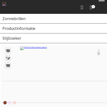
0
Zonnebrillen
Productinformatie
Home
Zonnebrillen
ZO-0015B Embarcadero
Stijlzoeker