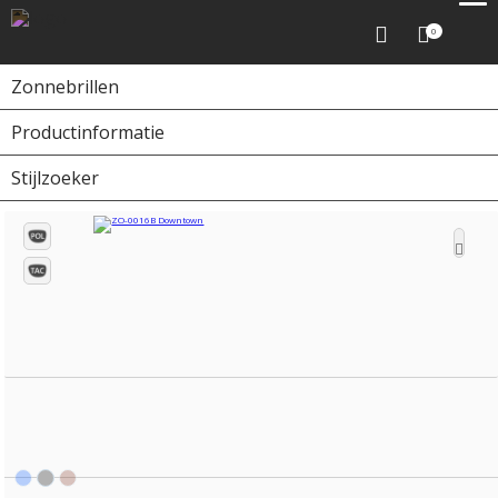
0
Zonnebrillen
Productinformatie
Home
Zonnebrillen
ZO-0016B Downtown
Stijlzoeker