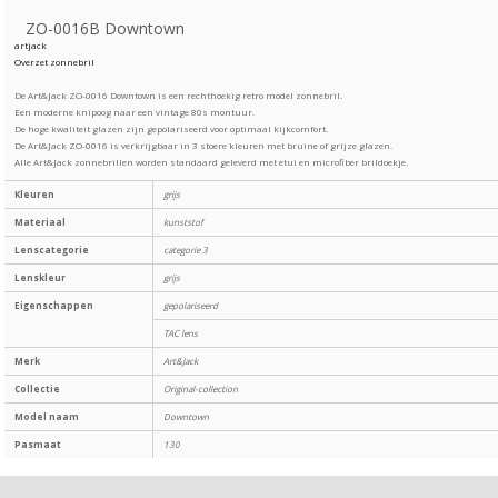
ZO-0016B Downtown
artjack
Overzet zonnebril
De Art&Jack ZO-0016 Downtown is een rechthoekig retro model zonnebril.
Een moderne knipoog naar een vintage 80s montuur.
De hoge kwaliteit glazen zijn gepolariseerd voor optimaal kijkcomfort.
De Art&Jack ZO-0016 is verkrijgbaar in 3 stoere kleuren met bruine of grijze glazen.
Alle Art&Jack zonnebrillen worden standaard geleverd met etui en microfiber brildoekje.
Kleuren
grijs
Materiaal
kunststof
Lenscategorie
categorie 3
Lenskleur
grijs
Eigenschappen
gepolariseerd
TAC lens
Merk
Art&Jack
Collectie
Original-collection
Model naam
Downtown
Pasmaat
130