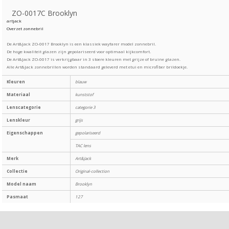
ZO-0017C Brooklyn
artjack
Overzet zonnebril
De Art&Jack ZO-0017 Brooklyn is een klassiek wayfarer model zonnebril.
De hoge kwaliteit glazen zijn gepolariseerd voor optimaal kijkcomfort.
De Art&Jack ZO-0017 is verkrijgbaar in 3 stoere kleuren met grijze of bruine glazen.
Alle Art&Jack zonnebrillen worden standaard geleverd met etui en microfiber brildoekje.
Kleuren
blauw
Materiaal
kunststof
Lenscategorie
categorie 3
Lenskleur
grijs
Eigenschappen
gepolariseerd
TAC lens
Merk
Art&Jack
Collectie
Original-collection
Model naam
Brooklyn
Pasmaat
127