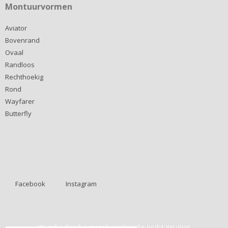
Montuurvormen
Aviator
Bovenrand
Ovaal
Randloos
Rechthoekig
Rond
Wayfarer
Butterfly
Facebook
Instagram
Wij gebruiken functionele cookies die nodig zijn voor