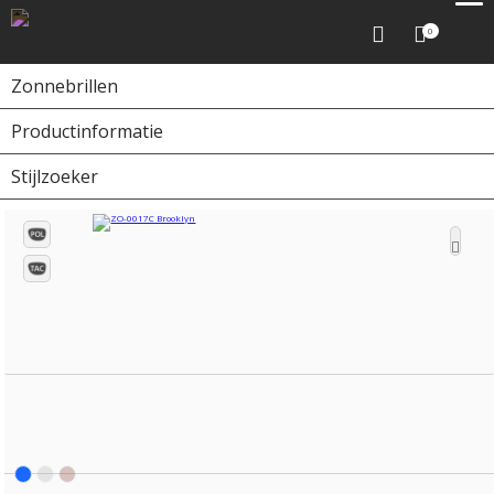
0
Zonnebrillen
Productinformatie
Home
Zonnebrillen
ZO-0017C Brooklyn
Stijlzoeker