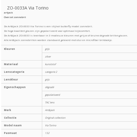
ZO-0033A Via Torino
artjack
Overzet zonnebril
De Art&Jack ZO-0033 Via Torino is een stijlvol butterfly model zonnebril.
De hoge kwaliteit glazen zijn gepolariseerd voor optimaal kijkcomfort.
De Art&Jack ZO-0033 is leverbaar in 3 modieuze kleuren met grijze of bruine dégradé brillenglazen.
Alle Art&Jack zonnebrillen worden standaard geleverd met etui en microfiber brildoekje.
Kleuren
grijs
zilver
Materiaal
kunststof
Lenscategorie
categorie 2
Lenskleur
grijs
Eigenschappen
dégradé
gepolariseerd
TAC lens
Merk
Art&Jack
Collectie
Original-collection
Model naam
Via Torino
Pasmaat
132