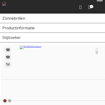
0
Zonnebrillen
Productinformatie
Home
Zonnebrillen
ZO-0035A Ashbury
Stijlzoeker