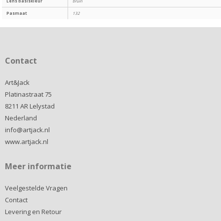
Lens basiskleur
bruin
Pasmaat
132
Contact
Art&Jack
Platinastraat 75
8211 AR Lelystad
Nederland
info@artjack.nl
www.artjack.nl
Meer informatie
Veelgestelde Vragen
Contact
Levering en Retour