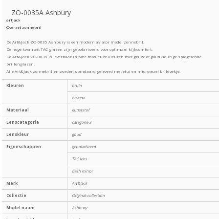
ZO-0035A Ashbury
artjack
Overzet zonnebril
De Art&Jack ZO-0035 Ashbury is een modern aviator model zonnebril.
De hoge kwaliteit TAC glazen zijn gepolariseerd voor optimaal kijkcomfort.
De Art&Jack ZO-0035 is leverbaar in twee modieuze kleuren met grijze of goudkleurige spiegelende
brillenglazen.
Alle Art&Jack zonnebrillen worden standaard geleverd met etui en microvezel brildoekje.
Kleuren
bruin
havana
Materiaal
kunststof
Lenscategorie
categorie 3
Lenskleur
goud
Eigenschappen
gepolariseerd
TAC lens
flash mirror
Merk
Art&Jack
Collectie
Original-collection
Model naam
Ashbury