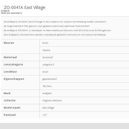
ZO-0041A East Village
artjack
Overzet zonnebril
De Art&Jack ZO-0041 East Village is een modern en stijlvol rechthoekig model zonnebril.
De hoge kwaliteit TAC glazen zijn gepolariseerd voor optimaal kijkcomfort.
De Art&Jack ZO-0041 is leverbaar in twee modieuze kleuren met G15 of bruine brillenglazen.
Alle Art&Jack zonnebrillen worden standaard geleverd met etui en microvezel brildoekje.
Kleuren
bruin
havana
Materiaal
kunststof
Lenscategorie
categorie 3
Lenskleur
bruin
Eigenschappen
gepolariseerd
TAC lens
Merk
Art&Jack
Collectie
Original-collection
Model naam
East Village
Pasmaat
127