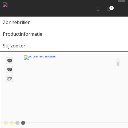
0
Zonnebrillen
Productinformatie
Home
Zonnebrillen
ZO-0018PD Manhattan
Stijlzoeker