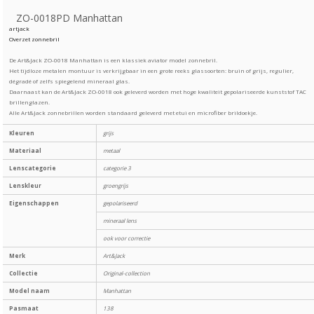
ZO-0018PD Manhattan
artjack
Overzet zonnebril
De Art&Jack ZO-0018 Manhattan is een klassiek aviator model zonnebril.
Het tijdloze metalen montuur is verkrijgbaar in een grote reeks glassoorten: bruin of grijs, regulier,
dégradé of zelfs spiegelend mineraal glas.
Daarnaast kan de Art&Jack ZO-0018 ook geleverd worden met hoge kwaliteit gepolariseerde kunststof TAC
brillenglazen.
Alle Art&Jack zonnebrillen worden standaard geleverd met etui en microfiber brildoekje.
Kleuren
grijs
Materiaal
metaal
Lenscategorie
categorie 3
Lenskleur
groengrijs
Eigenschappen
gepolariseerd
mineraal lens
ook voor correctie
Merk
Art&Jack
Collectie
Original-collection
Model naam
Manhattan
Pasmaat
138