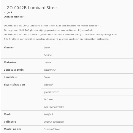
ZO-0042B Lombard Street
artjack
Overzet zonnebril
De Art&Jack ZO-0042 Lombard Street is een klassiek bovenrand model zonnebril.
De hoge kwaliteit TAC glazen zijn gepolariseerd voor optimaal kijkcomfort.
De Art&Jack ZO-0042 is verkrijgbaar in 2 stijlvolle kleuren met grijze of bruine dégradé glazen.
Alle Art&Jack zonnebrillen worden standaard geleverd met etui en microfiber brildoekje.
Kleuren
bruin
havana
Materiaal
metaal
Lenscategorie
categorie 3
Lenskleur
bruin
Eigenschappen
dégradé
gepolariseerd
TAC lens
ook voor correctie
Merk
Art&Jack
Collectie
Original-collection
Model naam
Lombard Street