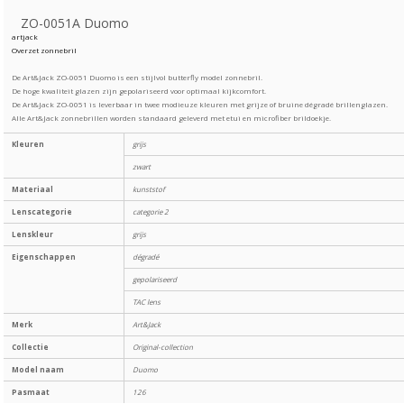
ZO-0051A Duomo
artjack
Overzet zonnebril
De Art&Jack ZO-0051 Duomo is een stijlvol butterfly model zonnebril.
De hoge kwaliteit glazen zijn gepolariseerd voor optimaal kijkcomfort.
De Art&Jack ZO-0051 is leverbaar in twee modieuze kleuren met grijze of bruine dégradé brillenglazen.
Alle Art&Jack zonnebrillen worden standaard geleverd met etui en microfiber brildoekje.
Kleuren
grijs
zwart
Materiaal
kunststof
Lenscategorie
categorie 2
Lenskleur
grijs
Eigenschappen
dégradé
gepolariseerd
TAC lens
Merk
Art&Jack
Collectie
Original-collection
Model naam
Duomo
Pasmaat
126