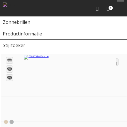
0
Zonnebrillen
Productinformatie
Home
Zonnebrillen
ZO-0051A Duomo
Stijlzoeker