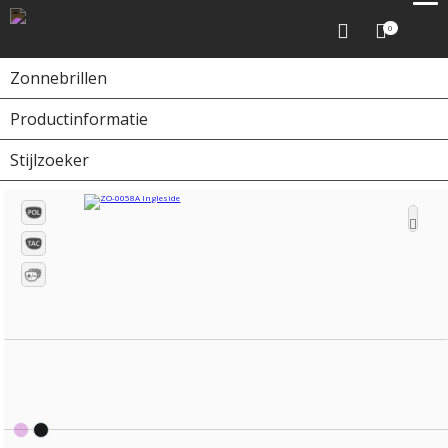
0
Zonnebrillen
Productinformatie
Home
Zonnebrillen
ZO-0058A Ingleside
Stijlzoeker