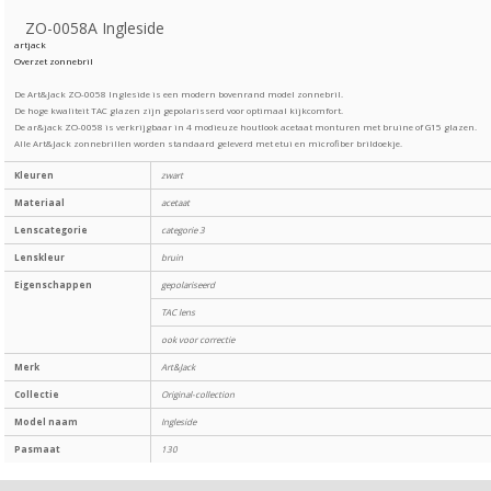
ZO-0058A Ingleside
artjack
Overzet zonnebril
De Art&Jack ZO-0058 Ingleside is een modern bovenrand model zonnebril.
De hoge kwaliteit TAC glazen zijn gepolarisserd voor optimaal kijkcomfort.
De ar&jack ZO-0058 is verkrijgbaar in 4 modieuze houtlook acetaat monturen met bruine of G15 glazen.
Alle Art&Jack zonnebrillen worden standaard geleverd met etui en microfiber brildoekje.
Kleuren
zwart
Materiaal
acetaat
Lenscategorie
categorie 3
Lenskleur
bruin
Eigenschappen
gepolariseerd
TAC lens
ook voor correctie
Merk
Art&Jack
Collectie
Original-collection
Model naam
Ingleside
Pasmaat
130