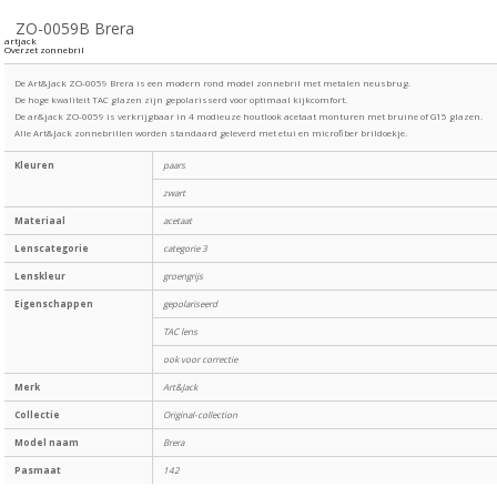
ZO-0059B Brera
artjack
Overzet zonnebril
De Art&Jack ZO-0059 Brera is een modern rond model zonnebril met metalen neusbrug.
De hoge kwaliteit TAC glazen zijn gepolarisserd voor optimaal kijkcomfort.
De ar&jack ZO-0059 is verkrijgbaar in 4 modieuze houtlook acetaat monturen met bruine of G15 glazen.
Alle Art&Jack zonnebrillen worden standaard geleverd met etui en microfiber brildoekje.
Kleuren
paars
zwart
Materiaal
acetaat
Lenscategorie
categorie 3
Lenskleur
groengrijs
Eigenschappen
gepolariseerd
TAC lens
ook voor correctie
Merk
Art&Jack
Collectie
Original-collection
Model naam
Brera
Pasmaat
142