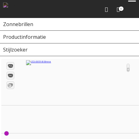
0
Zonnebrillen
Productinformatie
Home
Zonnebrillen
ZO-0059B Brera
Stijlzoeker