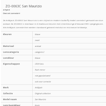
ZO-0063C San Maurizio
artjack
Overzet zonnebril
De Art&Jack ZO-0063 San Maurizio is een stijlvol en modern butterfly model zonnebril gemaakt van dun
acetaat. De ZO-0063 is leverbaar in 4 modieuze kleuren met zilverkleurige of blauwe CR39 spiegelglazen.
Alle Art&Jack zonnebrillen worden standaard geleverd met etui en microvezel brildoekje.
Kleuren
blauw
zwart
Materiaal
acetaat
Lenscategorie
categorie 2
Lenskleur
blauw
Eigenschappen
CR39 lens
flash mirror
niet gepolariseerd
ook voor correctie
Merk
Art&Jack
Collectie
Original-collection
Model naam
San Maurizio
Lens basiskleur
bruin