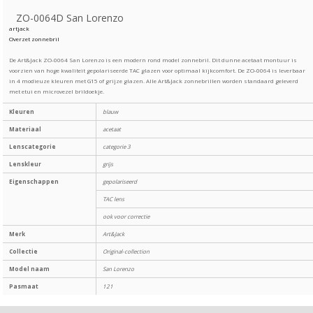
ZO-0064D San Lorenzo
artjack
Overzet zonnebril
De Art&Jack ZO-0064 San Lorenzo is een modern rond model zonnebril. Dit dunne acetaat montuur is
voorzien van hoge kwaliteit gepolariseerde TAC glazen voor optimaal kijkcomfort. De ZO-0064 is leverbaar
in 4 modieuze kleuren met G15 of grijze glazen. Alle Art&Jack zonnebrillen worden standaard geleverd
met etui en microvezel brildoekje.
Kleuren
blauw
Materiaal
acetaat
Lenscategorie
categorie 3
Lenskleur
grijs
Eigenschappen
gepolariseerd
TAC lens
ook voor correctie
Merk
Art&Jack
Collectie
Original-collection
Model naam
San Lorenzo
Pasmaat
121