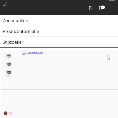
0
Zonnebrillen
Productinformatie
Home
Zonnebrillen
ZO-0084A Scala
Stijlzoeker