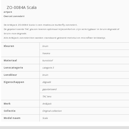
ZO-0084A Scala
artjack
Overzet zonnebril
De Art&Jack ZO-0084 Scala is een modieuze butterfly zonnebril.
De gepolariseerde TAC glazen leveren optimaal kijkcomfort en zijn verkrijgbaar in bruin dégradé of
bruin-roze dégradé.
Alle Art&Jack zonnebrillen worden standaard geleverd met etui en microfiber brildoekje.
Kleuren
bruin
havana
Materiaal
kunststof
Lenscategorie
categorie 3
Lenskleur
bruin
Eigenschappen
dégradé
gepolariseerd
TAC lens
Merk
Art&Jack
Collectie
Original-collection
Model naam
Scala