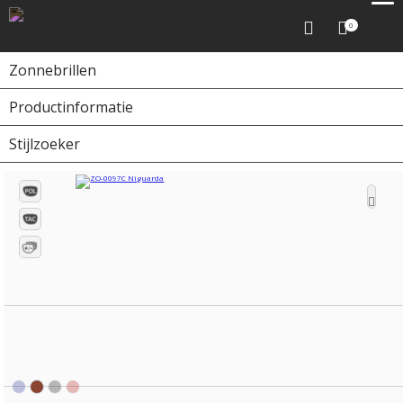
0
Zonnebrillen
Productinformatie
Home
Zonnebrillen
ZO-0097C Niguarda
Stijlzoeker