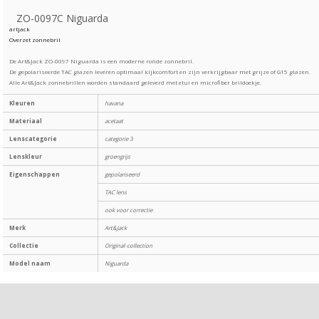
ZO-0097C Niguarda
artjack
Overzet zonnebril
De Art&Jack ZO-0097 Niguarda is een moderne ronde zonnebril.
De gepolariseerde TAC glazen leveren optimaal kijkcomfort en zijn verkrijgbaar met grijze of G15 glazen.
Alle Art&Jack zonnebrillen worden standaard geleverd met etui en microfiber brildoekje.
Kleuren
havana
Materiaal
acetaat
Lenscategorie
categorie 3
Lenskleur
groengrijs
Eigenschappen
gepolariseerd
TAC lens
ook voor correctie
Merk
Art&Jack
Collectie
Original-collection
Model naam
Niguarda