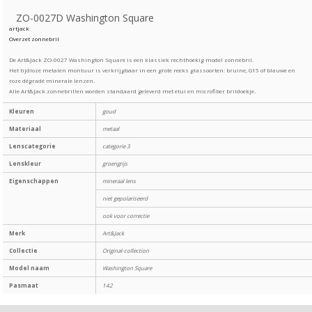
ZO-0027D Washington Square
artjack
Overzet zonnebril
De Art&Jack ZO-0027 Washington Square is een klassiek rechthoekig model zonnebril.
Het tijdloze metalen montuur is verkrijgbaar in een grote reeks glassoorten: bruine, G15 of blauwe en
roze dégradé minerale lenzen.
Alle Art&Jack zonnebrillen worden standaard geleverd met etui en microfiber brildoekje.
Kleuren
goud
Materiaal
metaal
Lenscategorie
categorie 3
Lenskleur
groengrijs
Eigenschappen
mineraal lens
niet gepolariseerd
ook voor correctie
Merk
Art&Jack
Collectie
Original-collection
Model naam
Washington Square
Pasmaat
142