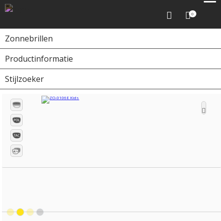
0
Zonnebrillen
Productinformatie
Home
Zonnebrillen
ZO-0106E Kids
Stijlzoeker