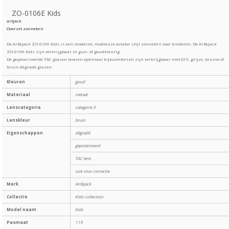
ZO-0106E Kids
artjack
Overzet zonnebril
De Art&Jack ZO-0106 Kids is een moderne, modieuze aviator stijl zonnebril voor kinderen. De Art&Jack
ZO-0106 Kids zijn verkrijgbaar in gun- of goudkleurig.
De gepolariseerde TAC glazen leveren optimaal kijkcomfort en zijn verkrijgbaar met G15, grijze, bruine of
bruin dégradé glazen.
Kleuren
goud
Materiaal
metaal
Lenscategorie
categorie 3
Lenskleur
bruin
Eigenschappen
dégradé
gepolariseerd
TAC lens
ook voor correctie
Merk
Art&Jack
Collectie
Kids-collection
Model naam
Kids
Pasmaat
119