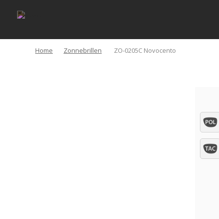
Home
Zonnebrillen
ZO-0205C Novocento