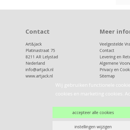
Contact
Meer info
Art&Jack
Veelgestelde Vr
Platinastraat 75
Contact
8211 AR Lelystad
Levering en Ret
Nederland
Algemene Voor
info@artjack.nl
Privacy en Cook
www.artjack.nl
Sitemap
Wij gebruiken functionele cookie
cookies en marketing cookies. Acc
accepteer alle cookies
instellingen wijzigen