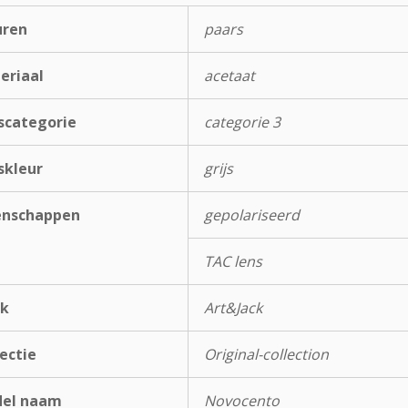
uren
paars
eriaal
acetaat
scategorie
categorie 3
skleur
grijs
enschappen
gepolariseerd
TAC lens
k
Art&Jack
ectie
Original-collection
el naam
Novocento