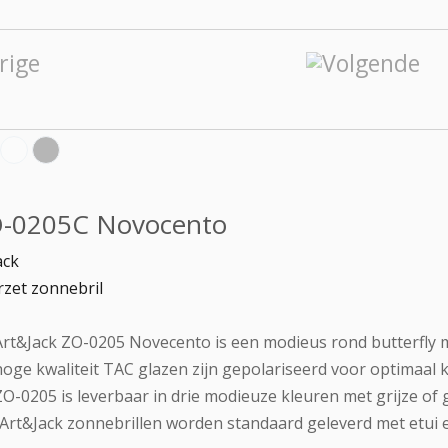
-0205C Novocento
ack
zet zonnebril
rt&Jack ZO-0205 Novecento is een modieus rond butterfly m
oge kwaliteit TAC glazen zijn gepolariseerd voor optimaal k
O-0205 is leverbaar in drie modieuze kleuren met grijze of 
 Art&Jack zonnebrillen worden standaard geleverd met etui e