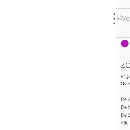
ZO
artj
Over
De A
De h
De Z
Alle