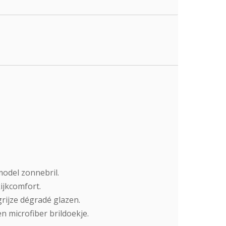
odel zonnebril.
ijkcomfort.
grijze dégradé glazen.
n microfiber brildoekje.