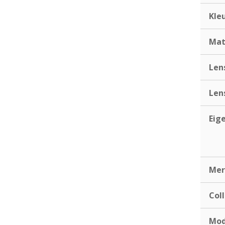
Kle
Mat
Len
Len
Eig
Mer
Coll
Mod