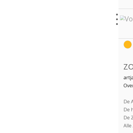
ZO
artj
Over
De A
De h
De Z
Alle