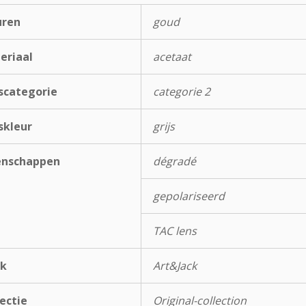
uren
goud
eriaal
acetaat
scategorie
categorie 2
skleur
grijs
enschappen
dégradé
gepolariseerd
TAC lens
k
Art&Jack
ectie
Original-collection