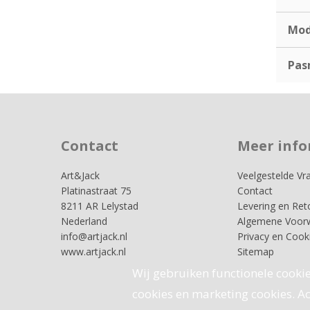
Mod
Pas
Contact
Meer info
Art&Jack
Veelgestelde Vr
Platinastraat 75
Contact
8211 AR Lelystad
Levering en Ret
Nederland
Algemene Voor
info@artjack.nl
Privacy en Cook
www.artjack.nl
Sitemap
Wij gebruiken functionele cookie
cookies en marketing cookies. Acc