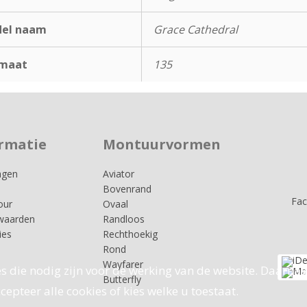
el naam
Grace Cathedral
maat
135
rmatie
Montuurvormen
agen
Aviator
Bovenrand
Fa
our
Ovaal
waarden
Randloos
ies
Rechthoekig
Rond
Wayfarer
s die nodig zijn voor de werking van de website. Daarnaa
Butterfly
epteer alle cookies of kies welke u toestaat.