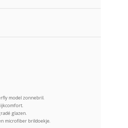
fly model zonnebril.
ijkcomfort.
gradé glazen.
n microfiber brildoekje.