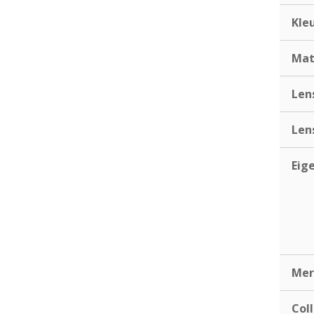
Kle
Mat
Len
Len
Eig
Mer
Coll