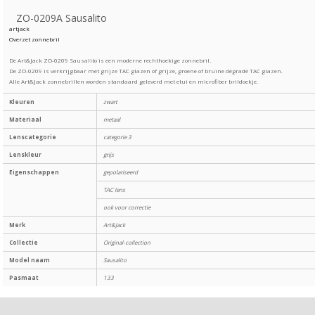
ZO-0209A Sausalito
artjack
Overzet zonnebril
De Art&Jack ZO-0209 Sausalito is een moderne rechthoekige zonnebril.
De ZO-0209 is verkrijgbaar met grijze TAC glazen of grijze, groene of bruine dégradé TAC glazen.
Alle Art&Jack zonnebrillen worden standaard geleverd met etui en microfiber brildoekje.
Kleuren
zwart
Materiaal
metaal
Lenscategorie
categorie 3
Lenskleur
grijs
Eigenschappen
gepolariseerd
TAC lens
ook voor correctie
Merk
Art&Jack
Collectie
Original-collection
Model naam
Sausalito
Pasmaat
133