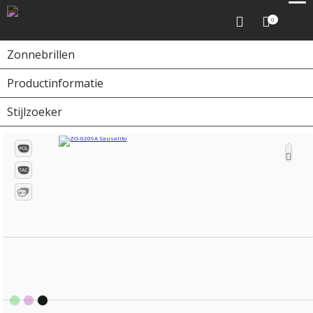
0
Zonnebrillen
Productinformatie
Home
Zonnebrillen
ZO-0209A Sausalito
Stijlzoeker