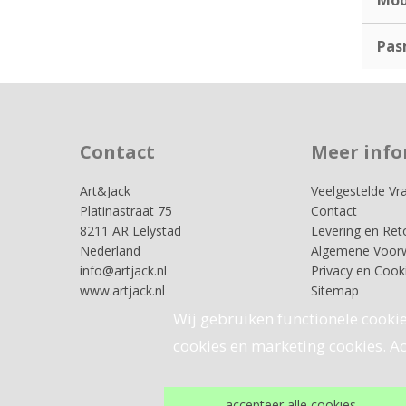
Pas
Contact
Meer info
Art&Jack
Veelgestelde Vr
Platinastraat 75
Contact
8211 AR Lelystad
Levering en Ret
Nederland
Algemene Voor
info@artjack.nl
Privacy en Cook
www.artjack.nl
Sitemap
Wij gebruiken functionele cookie
cookies en marketing cookies. Acc
accepteer alle cookies