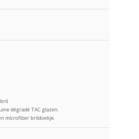
ril.
ruine dégradé TAC glazen.
n microfiber brildoekje.