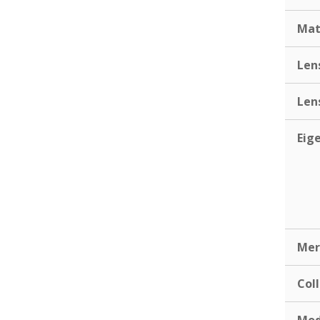
Mat
Len
Len
Eig
Mer
Coll
Mod