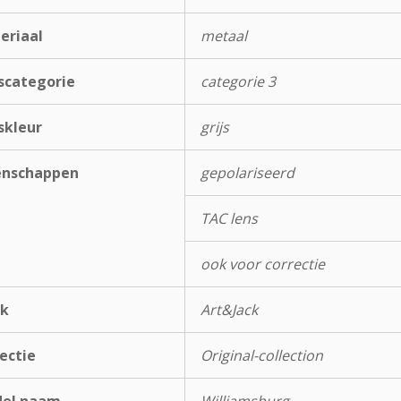
eriaal
metaal
scategorie
categorie 3
skleur
grijs
enschappen
gepolariseerd
TAC lens
ook voor correctie
k
Art&Jack
ectie
Original-collection
el naam
Williamsburg