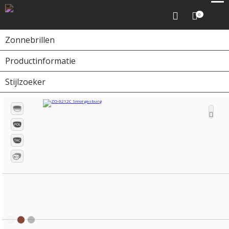
0
Zonnebrillen
Productinformatie
Home
Zonnebrillen
ZO-0212C Smorgasburg
Stijlzoeker