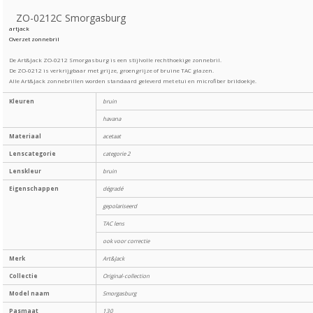
ZO-0212C Smorgasburg
artjack
Overzet zonnebril
De Art&Jack ZO-0212 Smorgasburg is een stijlvolle rechthoekige zonnebril.
De ZO-0212 is verkrijgbaar met grijze, groengrijze of bruine TAC glazen.
Alle Art&Jack zonnebrillen worden standaard geleverd met etui en microfiber brildoekje.
Kleuren
bruin
havana
Materiaal
acetaat
Lenscategorie
categorie 2
Lenskleur
bruin
Eigenschappen
dégradé
gepolariseerd
TAC lens
ook voor correctie
Merk
Art&Jack
Collectie
Original-collection
Model naam
Smorgasburg
Pasmaat
130