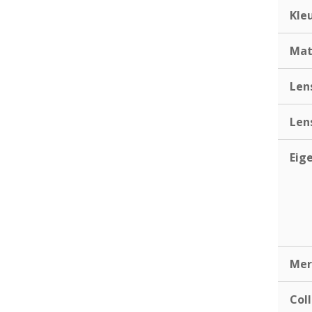
Kle
Mat
Len
Len
Eig
Mer
Coll