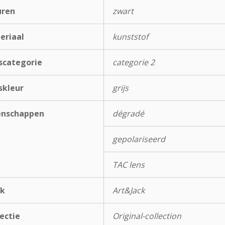
uren
zwart
eriaal
kunststof
scategorie
categorie 2
skleur
grijs
enschappen
dégradé
gepolariseerd
TAC lens
k
Art&Jack
ectie
Original-collection