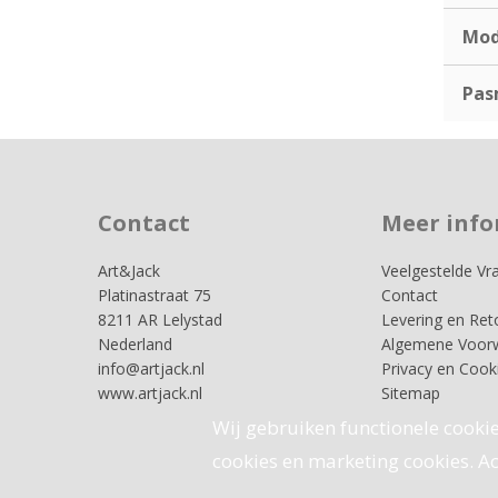
Mod
Pas
Contact
Meer info
Art&Jack
Veelgestelde Vr
Platinastraat 75
Contact
8211 AR Lelystad
Levering en Ret
Nederland
Algemene Voor
info@artjack.nl
Privacy en Cook
www.artjack.nl
Sitemap
Wij gebruiken functionele cookie
cookies en marketing cookies. Acc