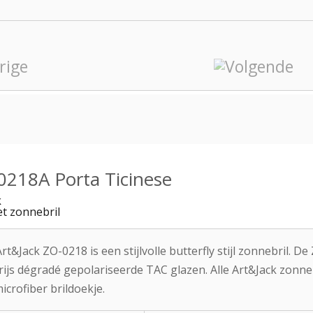
0218A Porta Ticinese
k
t zonnebril
rt&Jack ZO-0218 is een stijlvolle butterfly stijl zonnebril. 
rijs dégradé gepolariseerde TAC glazen. Alle Art&Jack zonn
icrofiber brildoekje.