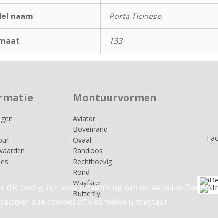
el naam
Porta Ticinese
maat
133
rmatie
Montuurvormen
agen
Aviator
Bovenrand
Fa
our
Ovaal
waarden
Randloos
ies
Rechthoekig
Rond
Wayfarer
s die nodig zijn voor de werking van de website. Daarnaa
Butterfly
epteer alle cookies of kies welke u toestaat.