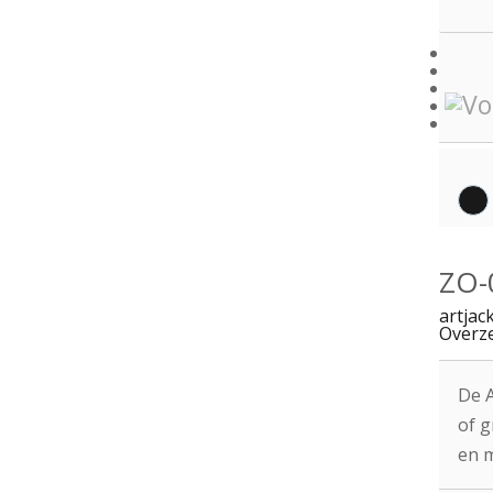
ZO-
artjac
Overze
De A
of g
en m