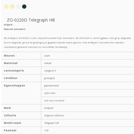
ZO-0220D Telegraph Hill
artjack
Overzet zonnebril
De Art&Jack ZO-0220 is een stijlvolle aviatorstijl zonnebril. De ZO-0220 is verkrijgbaar met grijs dégradé,
bruin dégradé, grijze of groengrijze gepolariseerde nylon glazen. Alle Art&Jack zonnebrillen worden
standaard geleverd met etui en microfiber brildoekje.
Kleuren
zwart
Materiaal
metaal
Lenscategorie
categorie 3
Lenskleur
groengrijs
Eigenschappen
gepolariseerd
nylon lens
ook voor correctie
Merk
Art&Jack
Collectie
Original-collection
Model naam
Telegraph Hill
Pasmaat
136