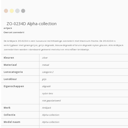
ZO-0234D Alpha-collection
artjack
Overzet zonnebril
De Art&Jack ZO-0234 is een luxueuse rechthoekige zonnebril met titanium frame. De ZO-0234 is
verkrijgbaar met groengrijze, grijs dégradé, blauw dégradé of bruin dégradé nylon glazen. Alle Art&Jack
zonnebrillen worden standaard geleverd met etui en microfiber brildoekje.
Kleuren
zilver
Materiaal
metaal
Lenscategorie
categorie 2
Lenskleur
grijs
Eigenschappen
dégradé
nylon lens
niet gepolariseerd
Merk
Art&Jack
Collectie
Alpha-collection
Model naam
Alpha-collection