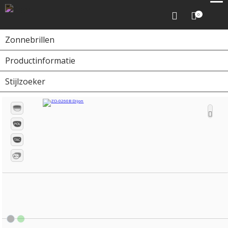
0
Zonnebrillen
Productinformatie
Home
Zonnebrillen
ZO-0260B Dijon
Stijlzoeker