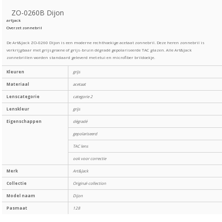
ZO-0260B Dijon
artjack
Overzet zonnebril
De Art&Jack ZO-0260 Dijon is een moderne rechthoekige acetaat zonnebril. Deze heren zonnebril is
verkrijgbaar met grijsgroene of grijs-bruin dégradé gepolariseerde TAC glazen. Alle Art&Jack
zonnebrillen worden standaard geleverd met etui en microfiber brildoekje.
Kleuren
grijs
Materiaal
acetaat
Lenscategorie
categorie 2
Lenskleur
grijs
Eigenschappen
dégradé
gepolariseerd
TAC lens
ook voor correctie
Merk
Art&Jack
Collectie
Original-collection
Model naam
Dijon
Pasmaat
128