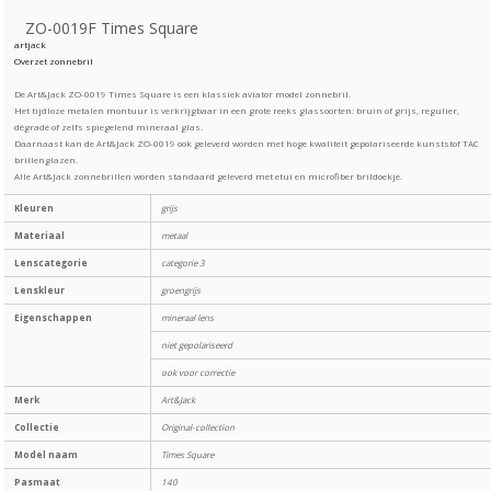
ZO-0019F Times Square
artjack
Overzet zonnebril
De Art&Jack ZO-0019 Times Square is een klassiek aviator model zonnebril.
Het tijdloze metalen montuur is verkrijgbaar in een grote reeks glassoorten: bruin of grijs, regulier,
dégradé of zelfs spiegelend mineraal glas.
Daarnaast kan de Art&Jack ZO-0019 ook geleverd worden met hoge kwaliteit gepolariseerde kunststof TAC
brillenglazen.
Alle Art&Jack zonnebrillen worden standaard geleverd met etui en microfiber brildoekje.
Kleuren
grijs
Materiaal
metaal
Lenscategorie
categorie 3
Lenskleur
groengrijs
Eigenschappen
mineraal lens
niet gepolariseerd
ook voor correctie
Merk
Art&Jack
Collectie
Original-collection
Model naam
Times Square
Pasmaat
140