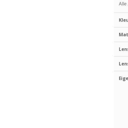
Alle
Kle
Mat
Len
Len
Eig