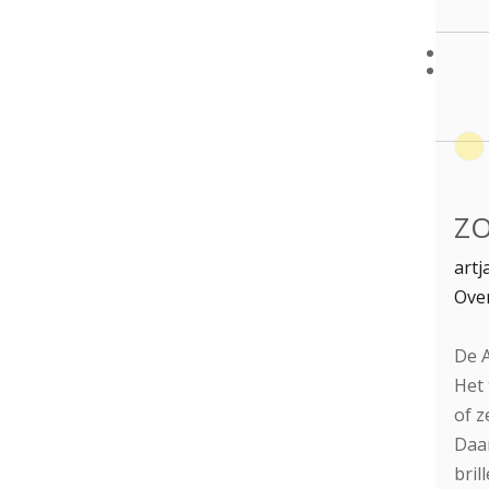
ZO
artj
Over
De A
Het 
of z
Daar
bril