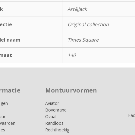
k
Art&Jack
ectie
Original-collection
el naam
Times Square
maat
140
rmatie
Montuurvormen
agen
Aviator
Bovenrand
Fa
our
Ovaal
waarden
Randloos
ies
Rechthoekig