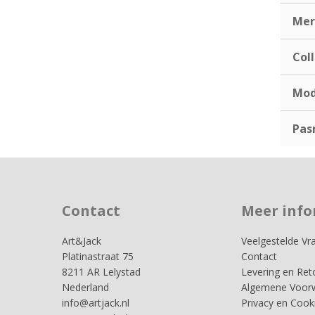
Mer
Coll
Mod
Pas
Contact
Meer info
Art&Jack
Veelgestelde Vr
Platinastraat 75
Contact
8211 AR Lelystad
Levering en Ret
Nederland
Algemene Voor
info@artjack.nl
Privacy en Cook