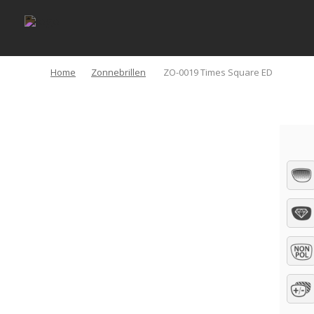
Home
Zonnebrillen
ZO-0019 Times Square ED