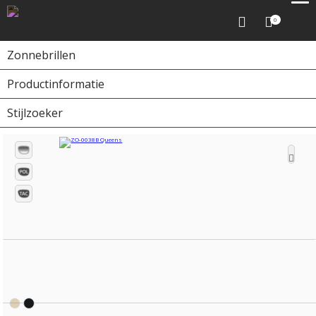
0
Zonnebrillen
Productinformatie
Home
Zonnebrillen
ZO-0038B Queens
Stijlzoeker