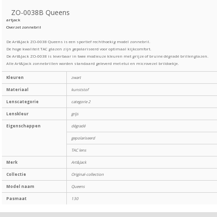
ZO-0038B Queens
artjack
Overzet zonnebril
De Art&Jack ZO-0038 Queens is een sportief rechthoekig model zonnebril.
De hoge kwaliteit TAC glazen zijn gepolariseerd voor optimaal kijkcomfort.
De Art&Jack ZO-0038 is leverbaar in twee modieuze kleuren met grijze of bruine dégradé brillenglazen.
Alle Art&Jack zonnebrillen worden standaard geleverd met etui en microvezel brildoekje.
Kleuren
zwart
Materiaal
kunststof
Lenscategorie
categorie 2
Lenskleur
grijs
Eigenschappen
dégradé
gepolariseerd
TAC lens
Merk
Art&Jack
Collectie
Original-collection
Model naam
Queens
Pasmaat
130