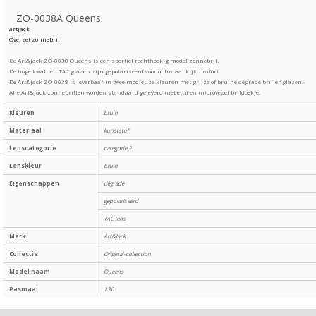
ZO-0038A Queens
artjack
Overzet zonnebril
De Art&Jack ZO-0038 Queens is een sportief rechthoekig model zonnebril.
De hoge kwaliteit TAC glazen zijn gepolariseerd voor optimaal kijkcomfort.
De Art&Jack ZO-0038 is leverbaar in twee modieuze kleuren met grijze of bruine dégradé brillenglazen.
Alle Art&Jack zonnebrillen worden standaard geleverd met etui en microvezel brildoekje.
Kleuren
bruin
Materiaal
kunststof
Lenscategorie
categorie 2
Lenskleur
bruin
Eigenschappen
dégradé
gepolariseerd
TAC lens
Merk
Art&Jack
Collectie
Original-collection
Model naam
Queens
Pasmaat
130