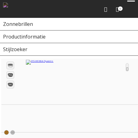
0
Zonnebrillen
Productinformatie
Home
Zonnebrillen
ZO-0038A Queens
Stijlzoeker