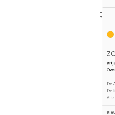
ZO
artj
Over
De A
De l
Alle
Kle