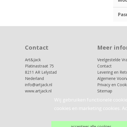
Pas
Contact
Meer info
Art&Jack
Veelgestelde Vr
Platinastraat 75
Contact
8211 AR Lelystad
Levering en Ret
Nederland
Algemene Voor
info@artjack.nl
Privacy en Cook
www.artjack.nl
Sitemap
Wij gebruiken functionele cookie
cookies en marketing cookies. Acc
accepteer alle cookies