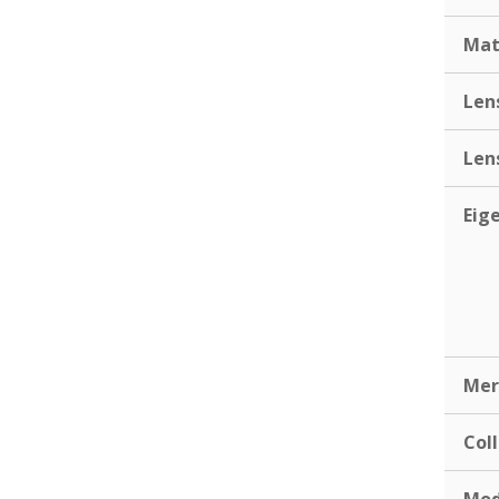
Mat
Len
Len
Eig
Mer
Coll
Mod