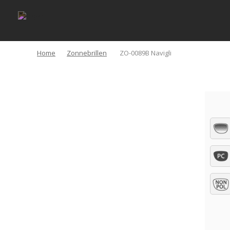
Home
Zonnebrillen
ZO-0089B Navigli