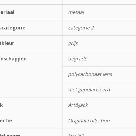
eriaal
metaal
scategorie
categorie 2
skleur
grijs
enschappen
dégradé
polycarbonaat lens
niet gepolariseerd
k
Art&Jack
ectie
Original-collection
el naam
Navigli