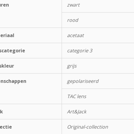
uren
zwart
rood
eriaal
acetaat
scategorie
categorie 3
skleur
grijs
enschappen
gepolariseerd
TAC lens
k
Art&Jack
ectie
Original-collection