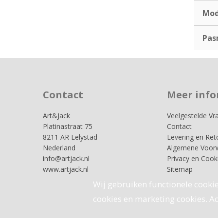
Mod
Pas
Contact
Meer info
Art&Jack
Veelgestelde Vr
Platinastraat 75
Contact
8211 AR Lelystad
Levering en Ret
Nederland
Algemene Voor
info@artjack.nl
Privacy en Cook
www.artjack.nl
Sitemap
Wij gebruiken functionele cookie
cookies en marketing cookies. Acc