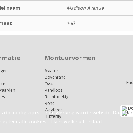
el naam
Madison Avenue
maat
140
rmatie
Montuurvormen
agen
Aviator
Bovenrand
Fa
our
Ovaal
waarden
Randloos
ies
Rechthoekig
Rond
Wayfarer
s die nodig zijn voor de werking van de website. Daarnaa
Butterfly
epteer alle cookies of kies welke u toestaat.