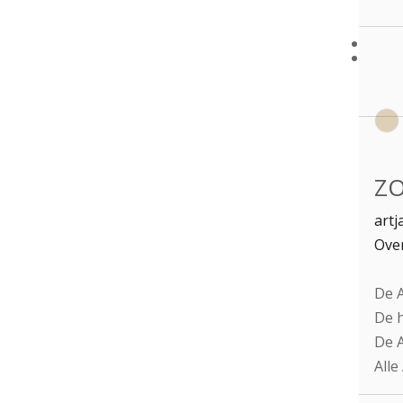
ZO
artj
Over
De A
De h
De A
Alle