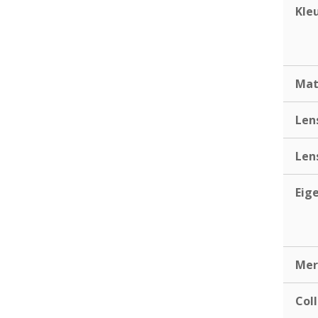
Kle
Mat
Len
Len
Eig
Mer
Coll