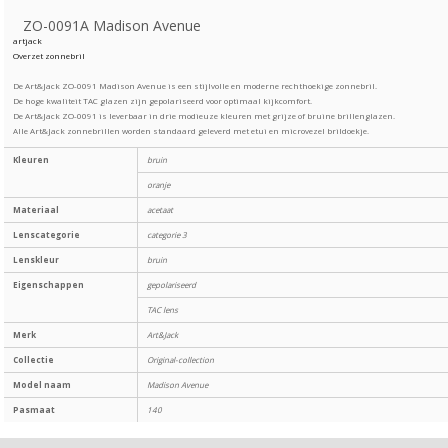
ZO-0091A Madison Avenue
artjack
Overzet zonnebril
De Art&Jack ZO-0091 Madison Avenue is een stijlvolle en moderne rechthoekige zonnebril.
De hoge kwaliteit TAC glazen zijn gepolariseerd voor optimaal kijkcomfort.
De Art&Jack ZO-0091 is leverbaar in drie modieuze kleuren met grijze of bruine brillenglazen.
Alle Art&Jack zonnebrillen worden standaard geleverd met etui en microvezel brildoekje.
Kleuren
bruin
oranje
Materiaal
acetaat
Lenscategorie
categorie 3
Lenskleur
bruin
Eigenschappen
gepolariseerd
TAC lens
Merk
Art&Jack
Collectie
Original-collection
Model naam
Madison Avenue
Pasmaat
140