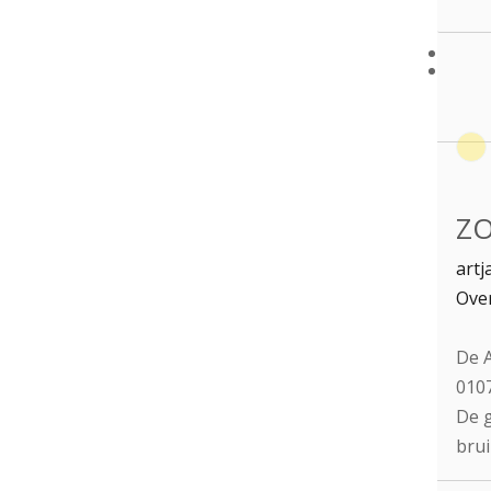
ZO
artj
Over
De A
0107
De g
brui