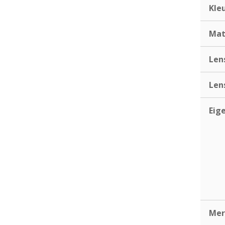
Kle
Mat
Len
Len
Eig
Mer