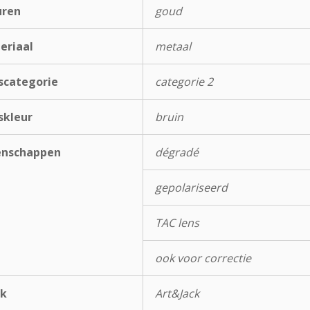
uren
goud
eriaal
metaal
scategorie
categorie 2
skleur
bruin
enschappen
dégradé
gepolariseerd
TAC lens
ook voor correctie
k
Art&Jack