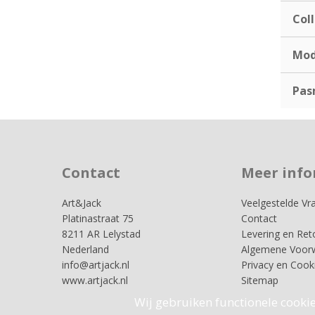
Coll
Mod
Pas
Contact
Meer info
Art&Jack
Veelgestelde Vr
Platinastraat 75
Contact
8211 AR Lelystad
Levering en Ret
Nederland
Algemene Voor
info@artjack.nl
Privacy en Cook
www.artjack.nl
Sitemap
Wij gebruiken functionele cookie