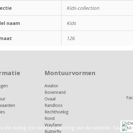
ectie
Kids-collection
el naam
Kids
maat
126
rmatie
Montuurvormen
agen
Aviator
Bovenrand
Fa
our
Ovaal
waarden
Randloos
ies
Rechthoekig
Rond
Wayfarer
s die nodig zijn voor de werking van de website. Daarnaa
Butterfly