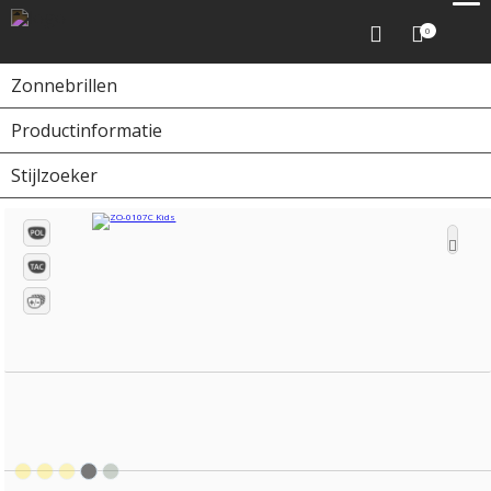
0
Zonnebrillen
Productinformatie
Home
Zonnebrillen
ZO-0107C Kids
Stijlzoeker