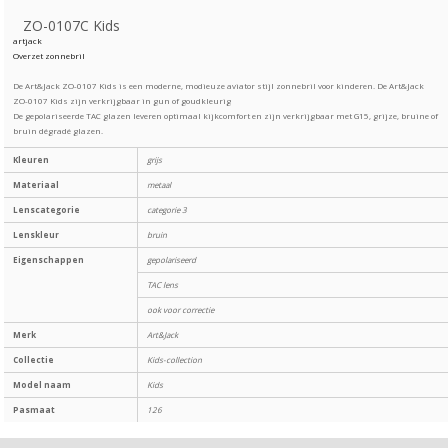
ZO-0107C Kids
artjack
Overzet zonnebril
De Art&Jack ZO-0107 Kids is een moderne, modieuze aviator stijl zonnebril voor kinderen. De Art&Jack
ZO-0107 Kids zijn verkrijgbaar in gun of goudkleurig
De gepolariseerde TAC glazen leveren optimaal kijkcomfort en zijn verkrijgbaar met G15, grijze, bruine of
bruin dégradé glazen.
Kleuren
grijs
Materiaal
metaal
Lenscategorie
categorie 3
Lenskleur
bruin
Eigenschappen
gepolariseerd
TAC lens
ook voor correctie
Merk
Art&Jack
Collectie
Kids-collection
Model naam
Kids
Pasmaat
126