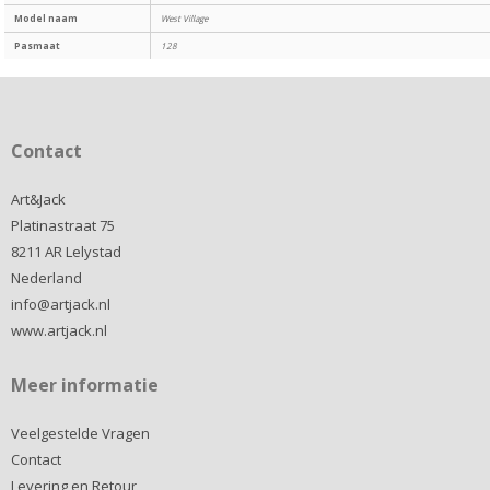
Model naam
West Village
Pasmaat
128
Contact
Art&Jack
Platinastraat 75
8211 AR Lelystad
Nederland
info@artjack.nl
www.artjack.nl
Meer informatie
Veelgestelde Vragen
Contact
Levering en Retour