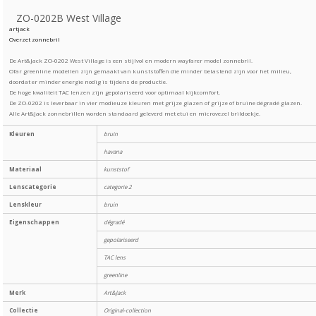
ZO-0202B West Village
artjack
Overzet zonnebril
De Art&Jack ZO-0202 West Village is een stijlvol en modern wayfarer model zonnebril.
Ofar greenline modellen zijn gemaakt van kunststoffen die minder belastend zijn voor het milieu,
doordat er minder energie nodig is tijdens de productie.
De hoge kwaliteit TAC lenzen zijn gepolariseerd voor optimaal kijkcomfort.
De ZO-0202 is leverbaar in vier modieuze kleuren met grijze glazen of grijze of bruine dégradé glazen.
Alle Art&Jack zonnebrillen worden standaard geleverd met etui en microvezel brildoekje.
Kleuren
bruin
havana
Materiaal
kunststof
Lenscategorie
categorie 2
Lenskleur
bruin
Eigenschappen
dégradé
gepolariseerd
TAC lens
greenline
Merk
Art&Jack
Collectie
Original-collection